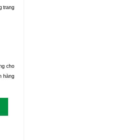
g trang
ụng cho
h hàng