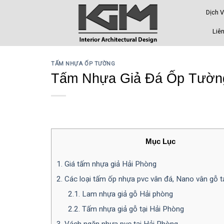
Skip
Dịch 
to
content
Liên
TẤM NHỰA ỐP TƯỜNG
Tấm Nhựa Giả Đá Ốp Tường
Mục Lục
1.
Giá tấm nhựa giả Hải Phòng
2.
Các loại tấm ốp nhựa pvc vân đá, Nano vân gỗ t
2.1.
Lam nhựa giả gỗ Hải phòng
2.2.
Tấm nhựa giả gỗ tại Hải Phòng
3.
Vách ngăn nhựa pvc tại Hải Phòng