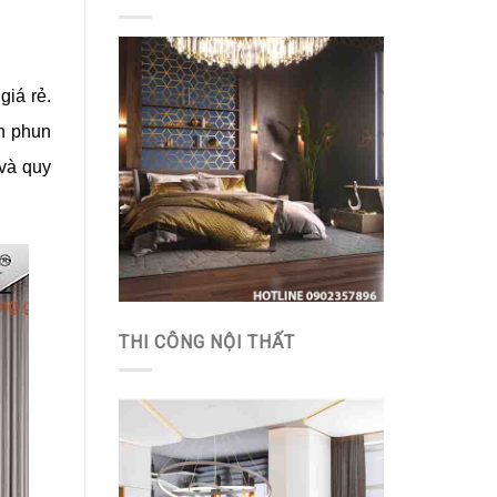
giá rẻ.
in phun
 và quy
THI CÔNG NỘI THẤT