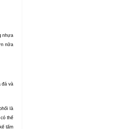
ng nhựa
hơn nữa
 đá và
phối là
 có thể
 kế tấm