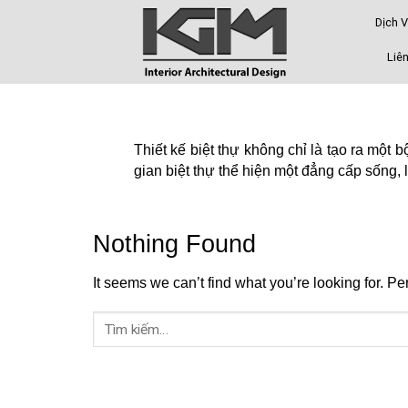
Skip
Dịch 
to
content
Liên
Thiết kế biệt thự không chỉ là tạo ra một b
gian biệt thự thể hiện một đẳng cấp sống, l
Nothing Found
It seems we can’t find what you’re looking for. P