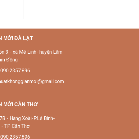
 MỚI ĐÀ LẠT
Thôn 3 - xã Mê Linh- huyện Lâm
Lâm Đồng
: 090.2357.896
thuatkhonggianmoi@gmail.com
N MỚI CẦN THƠ
337B - Hàng Xoài-P.Lê Bình-
 - TP. Cần Thơ
: 090.2357.896