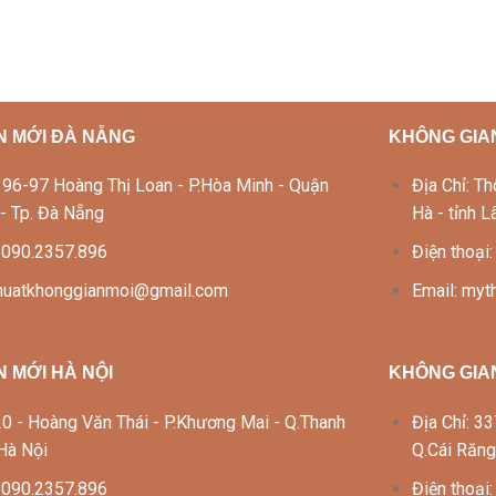
N MỚI ĐÀ NẴNG
KHÔNG GIAN
Lô 96-97 Hoàng Thị Loan - P.Hòa Minh - Quận
Địa Chỉ: 
 - Tp. Đà Nẵng
Hà - tỉnh 
: 090.2357.896
Điện thoại
thuatkhonggianmoi@gmail.com
Email: my
 MỚI HÀ NỘI
KHÔNG GIA
 120 - Hoàng Văn Thái - P.Khương Mai - Q.Thanh
Địa Chỉ: 
 Hà Nội
Q.Cái Răng
: 090.2357.896
Điện thoại