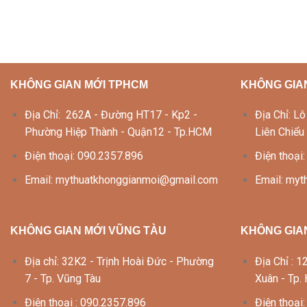
KHÔNG GIAN MỚI TPHCM
KHÔNG GIA
Địa Chỉ: 262A - Đường HT17 - Kp2 -
Địa Chỉ: 
Phường Hiệp Thành - Quận12 - Tp.HCM
Liên Chiểu
Điện thoại: 090.2357.896
Điện thoại
Email: mythuatkhonggianmoi@gmail.com
Email: my
KHÔNG GIAN MỚI VŨNG TÀU
KHÔNG GIAN
Địa chỉ: 32K2 - Trịnh Hoài Đức - Phường
Địa Chỉ :
7 - Tp. Vũng Tàu
Xuân - Tp.
Điện thoại : 090.2357.896
Điện thoại