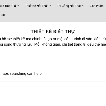
Vụ & Báo Giá
Thiết Kế Nội Thất
Thi Công Nội Thất
Sản Phẩm
 Hệ
THIẾT KẾ BIỆT THỰ
ộ hồ sơ thiết kế mà chính là tạo ra một công trình di sản kiến t
ối sống thượng lưu. Mỗi không gian, chi tiết trang trí đều thể hi
erhaps searching can help.