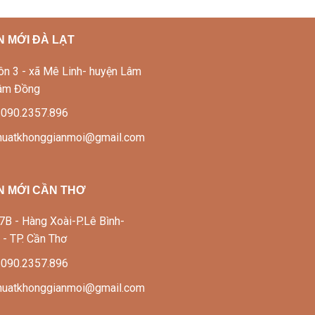
 MỚI ĐÀ LẠT
Thôn 3 - xã Mê Linh- huyện Lâm
Lâm Đồng
: 090.2357.896
thuatkhonggianmoi@gmail.com
N MỚI CẦN THƠ
337B - Hàng Xoài-P.Lê Bình-
 - TP. Cần Thơ
: 090.2357.896
thuatkhonggianmoi@gmail.com