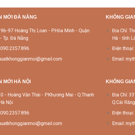
N MỚI ĐÀ NẴNG
KHÔNG GIAN
Lô 96-97 Hoàng Thị Loan - P.Hòa Minh - Quận
Địa Chỉ: 
 - Tp. Đà Nẵng
Hà - tỉnh 
: 090.2357.896
Điện thoại
thuatkhonggianmoi@gmail.com
Email: my
 MỚI HÀ NỘI
KHÔNG GIA
 120 - Hoàng Văn Thái - P.Khương Mai - Q.Thanh
Địa Chỉ: 
 Hà Nội
Q.Cái Răng
: 090.2357.896
Điện thoại
thuatkhonggianmoi@gmail.com
Email: my