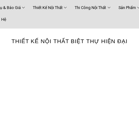
Vụ & Báo Giá
Thiết Kế Nội Thất
Thi Công Nội Thất
Sản Phẩm
 Hệ
THIẾT KẾ NỘI THẤT BIỆT THỰ HIỆN ĐẠI