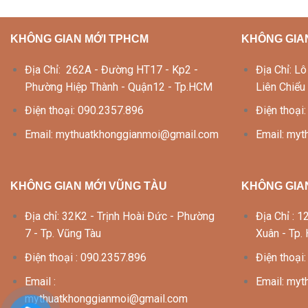
KHÔNG GIAN MỚI TPHCM
KHÔNG GIA
Địa Chỉ: 262A - Đường HT17 - Kp2 -
Địa Chỉ: 
Phường Hiệp Thành - Quận12 - Tp.HCM
Liên Chiểu
Điện thoại: 090.2357.896
Điện thoại
Email: mythuatkhonggianmoi@gmail.com
Email: my
KHÔNG GIAN MỚI VŨNG TÀU
KHÔNG GIAN
Địa chỉ: 32K2 - Trịnh Hoài Đức - Phường
Địa Chỉ :
7 - Tp. Vũng Tàu
Xuân - Tp.
Điện thoại : 090.2357.896
Điện thoại
Email :
Email: my
mythuatkhonggianmoi@gmail.com