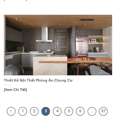
Thiết Kế Nội Thất Phòng Ăn Chung Cư
[Xem Chi Tiết]
1
2
3
4
5
6
…
37