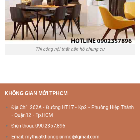
Thi công nội thất căn hộ chung cư
KHÔNG GIAN MỚI TPHCM
Địa Chỉ: 262A - Đường HT17 - Kp2 - Phường Hiệp Thành
- Quận12 - Tp.HCM
Điện thoại: 090.2357.896
Email: mythuatkhonggianmoi@gmail.com