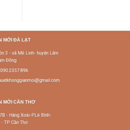
 MỚI ĐÀ LẠT
Thôn 3 - xã Mê Linh- huyện Lâm
Lâm Đồng
: 090.2357.896
thuatkhonggianmoi@gmail.com
N MỚI CẦN THƠ
337B - Hàng Xoài-P.Lê Bình-
 - TP. Cần Thơ