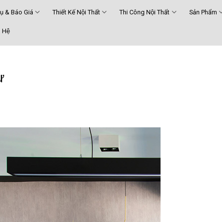
Vụ & Báo Giá
Thiết Kế Nội Thất
Thi Công Nội Thất
Sản Phẩm
 Hệ
ư