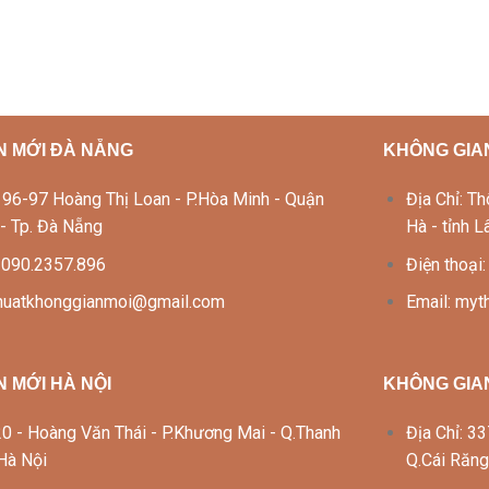
N MỚI ĐÀ NẴNG
KHÔNG GIAN
Lô 96-97 Hoàng Thị Loan - P.Hòa Minh - Quận
Địa Chỉ: 
 - Tp. Đà Nẵng
Hà - tỉnh 
: 090.2357.896
Điện thoại
thuatkhonggianmoi@gmail.com
Email: my
 MỚI HÀ NỘI
KHÔNG GIA
 120 - Hoàng Văn Thái - P.Khương Mai - Q.Thanh
Địa Chỉ: 
 Hà Nội
Q.Cái Răng