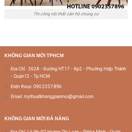
Thi công nội thất căn hộ chung cư
KHÔNG GIAN MỚI TPHCM
Địa Chỉ: 262A - Đường HT17 - Kp2 - Phường Hiệp Thành
- Quận12 - Tp.HCM
Điện thoại: 090.2357.896
Email: mythuatkhonggianmoi@gmail.com
KHÔNG GIAN MỚI ĐÀ NẴNG
Địa Chỉ: Lô 96-97 Hoàng Thị Loan - P.Hòa Minh - Quận