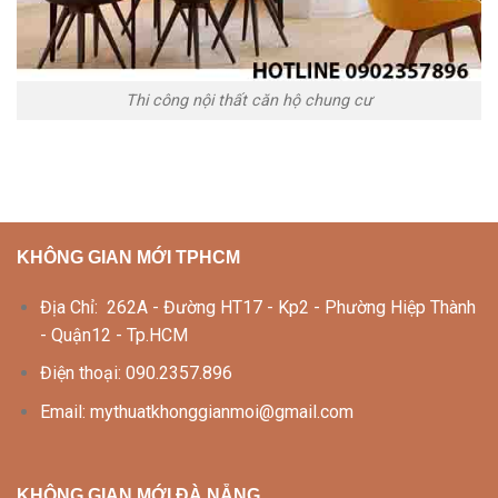
Thi công nội thất căn hộ chung cư
KHÔNG GIAN MỚI TPHCM
Địa Chỉ: 262A - Đường HT17 - Kp2 - Phường Hiệp Thành
- Quận12 - Tp.HCM
Điện thoại: 090.2357.896
Email: mythuatkhonggianmoi@gmail.com
KHÔNG GIAN MỚI ĐÀ NẴNG