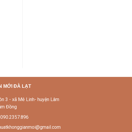
 MỚI ĐÀ LẠT
Thôn 3 - xã Mê Linh- huyện Lâm
Lâm Đồng
: 090.2357.896
thuatkhonggianmoi@gmail.com