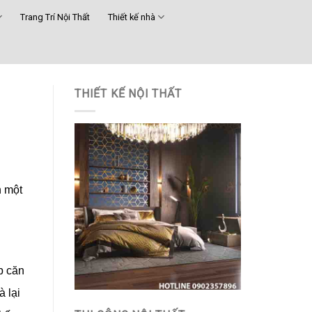
Trang Trí Nội Thất
Thiết kế nhà
THIẾT KẾ NỘI THẤT
h một
p căn
 lại