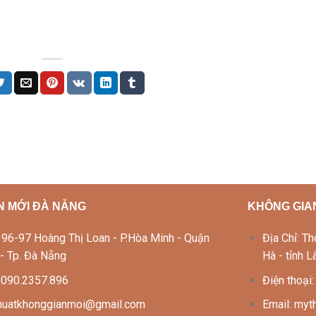
N MỚI ĐÀ NẴNG
KHÔNG GIAN
Lô 96-97 Hoàng Thị Loan - P.Hòa Minh - Quận
Địa Chỉ: 
 - Tp. Đà Nẵng
Hà - tỉnh 
: 090.2357.896
Điện thoại
thuatkhonggianmoi@gmail.com
Email: my