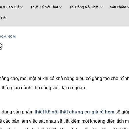
Vụ & Báo Giá
Thiết Kế Nội Thất
Thi Công Nội Thất
Sản Phẩm
 Hệ
ROOM HCM
g
âng cao, mỗi một ai khi có khả năng điều cố gắng tạo cho mìn
 thời gian dành cho công việc tại cơ quan.
 sử dụng sản phẩm
thiết kế nội thất chung cư giá rẻ hcm
sẽ giú
các bàn làm việc sát nhau sẽ tiết kiệm một khoảng diện tích mà