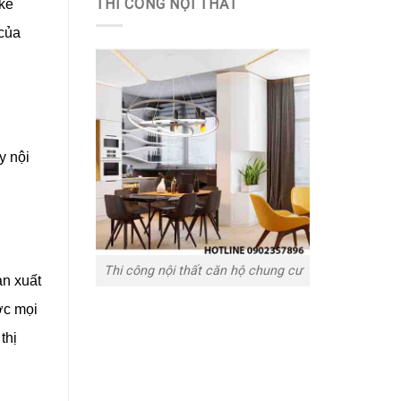
THI CÔNG NỘI THẤT
 kế
 của
y nội
Thi công nội thất căn hộ chung cư
ản xuất
ợc mọi
thị