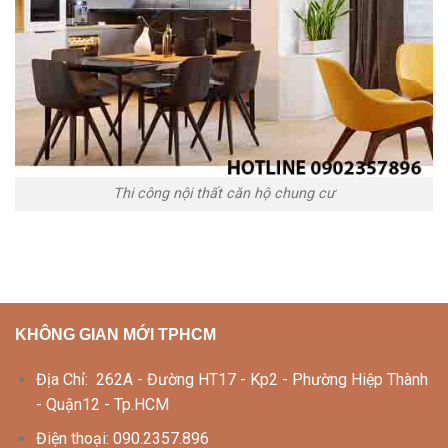
Thi công nội thất căn hộ chung cư
KHÔNG GIAN MỚI TPHCM
Địa Chỉ: 262A - Đường HT17 - Kp2 - Phường Hiệp Thành
- Quận12 - Tp.HCM
Điện thoại: 090.2357.896