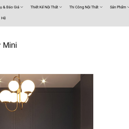
Vụ & Báo Giá
Thiết Kế Nội Thất
Thi Công Nội Thất
Sản Phẩm
 Hệ
 Mini