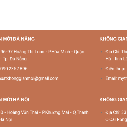
N MỚI ĐÀ NẴNG
KHÔNG GIAN
Lô 96-97 Hoàng Thị Loan - P.Hòa Minh - Quận
Địa Chỉ: 
 - Tp. Đà Nẵng
Hà - tỉnh 
: 090.2357.896
Điện thoại
thuatkhonggianmoi@gmail.com
Email: my
 MỚI HÀ NỘI
KHÔNG GIA
 120 - Hoàng Văn Thái - P.Khương Mai - Q.Thanh
Địa Chỉ: 
 Hà Nội
Q.Cái Răng