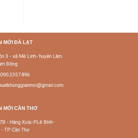
 MỚI ĐÀ LẠT
Thôn 3 - xã Mê Linh- huyện Lâm
Lâm Đồng
: 090.2357.896
thuatkhonggianmoi@gmail.com
N MỚI CẦN THƠ
337B - Hàng Xoài-P.Lê Bình-
 - TP. Cần Thơ