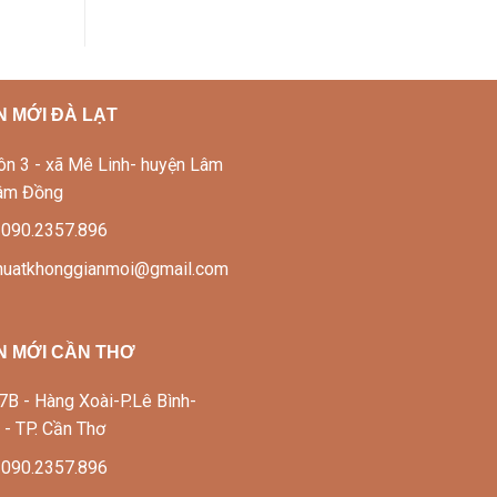
 MỚI ĐÀ LẠT
Thôn 3 - xã Mê Linh- huyện Lâm
Lâm Đồng
: 090.2357.896
thuatkhonggianmoi@gmail.com
N MỚI CẦN THƠ
337B - Hàng Xoài-P.Lê Bình-
 - TP. Cần Thơ
: 090.2357.896