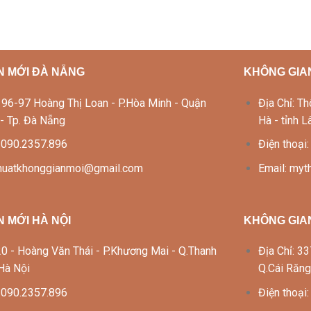
N MỚI ĐÀ NẴNG
KHÔNG GIAN
Lô 96-97 Hoàng Thị Loan - P.Hòa Minh - Quận
Địa Chỉ: 
 - Tp. Đà Nẵng
Hà - tỉnh 
: 090.2357.896
Điện thoại
thuatkhonggianmoi@gmail.com
Email: my
 MỚI HÀ NỘI
KHÔNG GIA
 120 - Hoàng Văn Thái - P.Khương Mai - Q.Thanh
Địa Chỉ: 
 Hà Nội
Q.Cái Răng
: 090.2357.896
Điện thoại