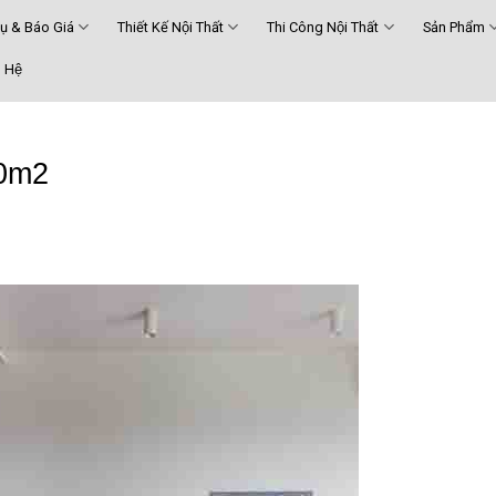
Vụ & Báo Giá
Thiết Kế Nội Thất
Thi Công Nội Thất
Sản Phẩm
 Hệ
70m2