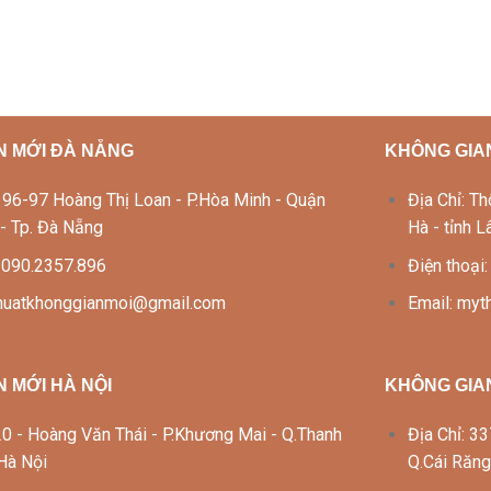
N MỚI ĐÀ NẴNG
KHÔNG GIAN
Lô 96-97 Hoàng Thị Loan - P.Hòa Minh - Quận
Địa Chỉ: 
 - Tp. Đà Nẵng
Hà - tỉnh 
: 090.2357.896
Điện thoại
thuatkhonggianmoi@gmail.com
Email: my
 MỚI HÀ NỘI
KHÔNG GIA
 120 - Hoàng Văn Thái - P.Khương Mai - Q.Thanh
Địa Chỉ: 
 Hà Nội
Q.Cái Răng