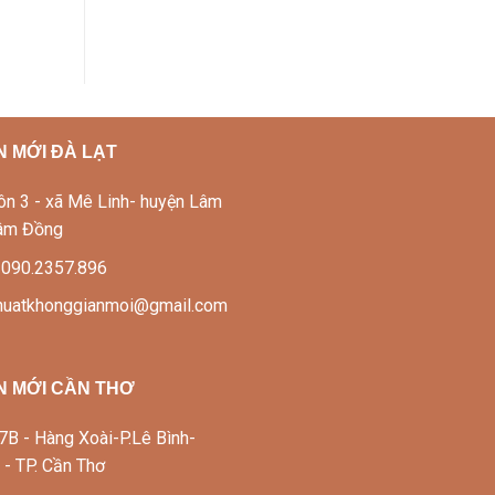
 MỚI ĐÀ LẠT
Thôn 3 - xã Mê Linh- huyện Lâm
Lâm Đồng
: 090.2357.896
thuatkhonggianmoi@gmail.com
N MỚI CẦN THƠ
337B - Hàng Xoài-P.Lê Bình-
 - TP. Cần Thơ