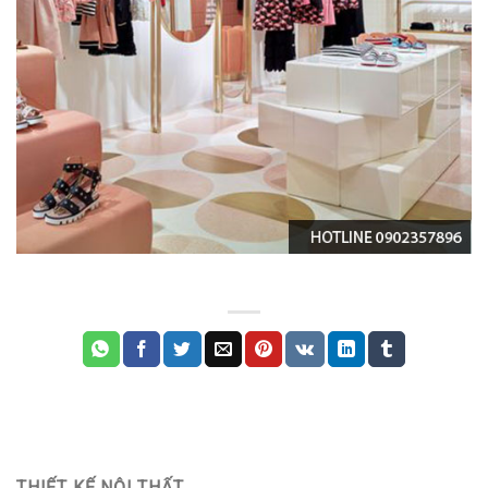
THIẾT KẾ NỘI THẤT