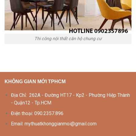
Thi công nội thất căn hộ chung cư
KHÔNG GIAN MỚI TPHCM
Địa Chỉ: 262A - Đường HT17 - Kp2 - Phường Hiệp Thành
- Quận12 - Tp.HCM
Điện thoại: 090.2357.896
Email: mythuatkhonggianmoi@gmail.com