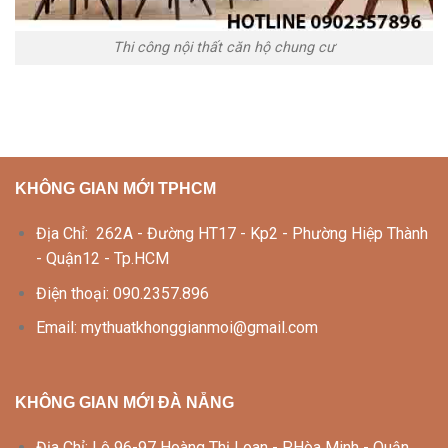
Thi công nội thất căn hộ chung cư
KHÔNG GIAN MỚI TPHCM
Địa Chỉ: 262A - Đường HT17 - Kp2 - Phường Hiệp Thành
- Quận12 - Tp.HCM
Điện thoại: 090.2357.896
Email: mythuatkhonggianmoi@gmail.com
KHÔNG GIAN MỚI ĐÀ NẴNG
Địa Chỉ: Lô 96-97 Hoàng Thị Loan - P.Hòa Minh - Quận