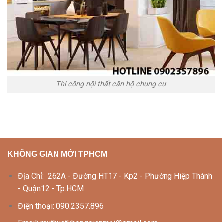
Thi công nội thất căn hộ chung cư
KHÔNG GIAN MỚI TPHCM
Địa Chỉ: 262A - Đường HT17 - Kp2 - Phường Hiệp Thành
- Quận12 - Tp.HCM
Điện thoại: 090.2357.896