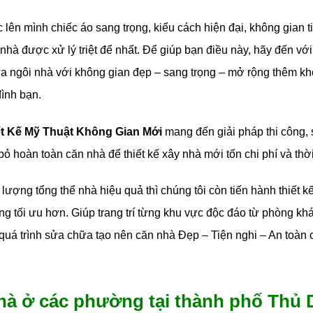
lên mình chiếc áo sang trọng, kiểu cách hiện đại, không gian t
nhà được xử lý triệt để nhất. Để giúp bạn điều này, hãy đến với
ữa ngôi nhà với không gian đẹp – sang trọng – mở rộng thêm k
đình bạn.
t Kế Mỹ Thuật Không Gian Mới
mang đến giải pháp thi công,
 hoàn toàn căn nhà để thiết kế xây nhà mới tốn chi phí và thời
 lượng tổng thể nhà hiệu quả thì chúng tôi còn tiến hành thiết kế
g tối ưu hơn. Giúp trang trí từng khu vực độc đáo từ phòng kh
quá trình sửa chữa tạo nên căn nhà Đẹp – Tiện nghi – An toàn 
hà ở các phường tại thành phố Thủ 