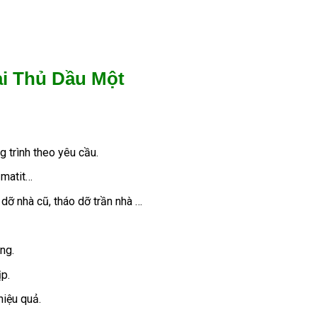
ại Thủ Dầu Một
 trình theo yêu cầu.
 matit…
dỡ nhà cũ, tháo dỡ trần nhà …
ng.
p.
hiệu quả.