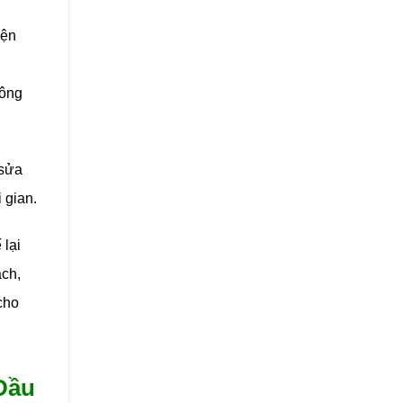
iện
hông
 sửa
 gian.
 lại
ách,
cho
Dầu