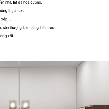
nền nhà, lát đá hoa cương.
hông thạch cao.
c xép …
h, sân thượng, ban công, hồ nước…
máng xối …