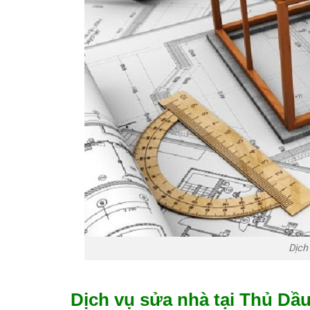
Dịch
Dịch vụ sửa nhà tại Thủ Dầ