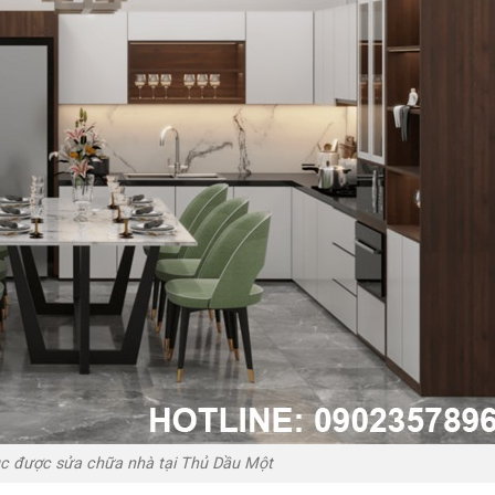
c được sửa chữa nhà tại Thủ Dầu Một