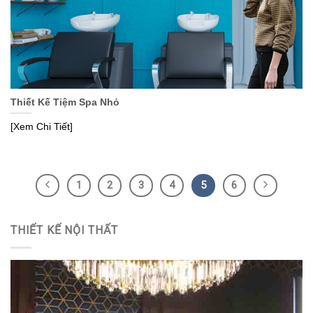
Thiết Kế Tiệm Spa Nhỏ
[Xem Chi Tiết]
1
2
3
4
5
6
THIẾT KẾ NỘI THẤT